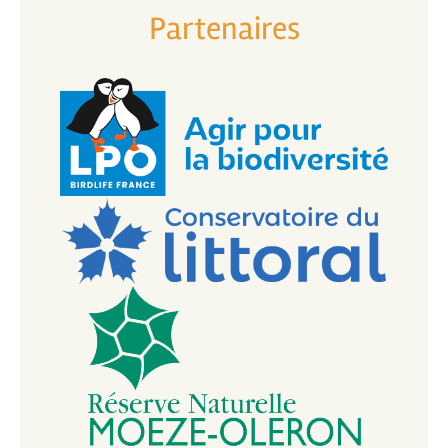
J'y passe plusieurs fois par semaine et malgré
Partenaires
un ton agréable, plutôt porté sur la pédagogie
et la bienveillance, rien à faire, la grossièreté des
gens est a la hauteur de leur culpabilité mais ils
ne vont certainement pas se rabaisser a le
reconnaître.
C'est vraiment dommage car le site est très
beau et peut être très calme ce qui est rare.
Réponse a côté de la plaque : lisez les avis,
certains disent qu'on peut y pêcher. D'ailleurs ça
pêche a beaucoup d'endroits entre le Château
et la Brande, parfois derrière le golf. Le vivre
ensemble c'est respecter les règles ce que
beaucoup ne semblent pas avoir compris quand
elles ne vont pas dans leur sens.