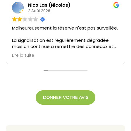
Nico Las (Nicolas)
2 Août 2026
Malheureusement la réserve n'est pas surveillée.
La signalisation est régulièrement dégradée
mais on continue à remettre des panneaux et
des balisages fragiles et trop petits.
Lire la suite
La bonne excuse pour que de nombreuses
personnes ne respectent pas l'obligation de
tenir les chiens en laisse entre Fort Royer et le
golf et les interdictions de pêche ou de circuler
notamment à Bellevue.
DONNER VOTRE AVIS
Et n'allez pas leur demander de faire preuve de
civisme, vous ouvrez la boite aux insultes,
menaces et autres invitations a voir des
rapports intimes avec des membres de votre
famille.